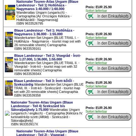
Nationaler Touren-Atlas Ungarn (Blaue
Landestour - Teil 1) Hollóháza -
Preis: EUR 25.90
Nagymaros 1:40.000 / 1:60.000
Sofort lieferbar
Wanderatlas Ungarn (ungarisch) -
Cartographia [Az Országos Kéktúra -
Hollóházától - Nagymarosig]
ISBN 9633526795
Blaue Landestour - Teil 1: Hollóháza -
Nagymaros 1:36.000 - 1:55.000
Preis: EUR 26.90
Wanderkarten-Set Ungarn [BLUE TRAIL I. -
Sofort lieferbar
Hollóháza - Nagymaros - tourist map set with
26 removable sheets] Cartographia
ISBN 9633539161
Blaue Landestour - Teil 2: Visegrád - Írott-
kö 1:27.000, 1:36.000, 1:55.000
Preis: EUR 26.90
Wanderkarten-Set Ungarn [BLUE TRAIL II. -
Sofort lieferbar
Visegrád - Írott-kö - tourist map set with 32
removable sheets] Cartographia
ISBN 963353934X
Blaue Landestour - Teil 3: Írott-kőtől -
Preis: EUR 26.90
Szekszárdig
Wanderkarten-Set Ungarn [BLUE
Sofort lieferbar
TRAIL III. - Írott-kö - Szekszárd - tourist map
set with 20 removable sheets] Cartographia
ISBN 9633539358
Nationaler Touren-Atlas Ungarn (Blaue
Landestour - Teil 4) Szekszárd bis
Preis: EUR 26.90
Sátoraljaújhely 1:75.000
Wanderatlas Ungarn
Sofort lieferbar
(ungarisch / englisch) - Cartographia [Kéktúra IV.
turistatérkép szett (Alföld) - Szekszárd -
Sátoraljaújhely]
ISBN 963353917X
Nationaler Touren-Atlas Ungarn (Blaue
Landestour - Teil 2) - Visegrad -