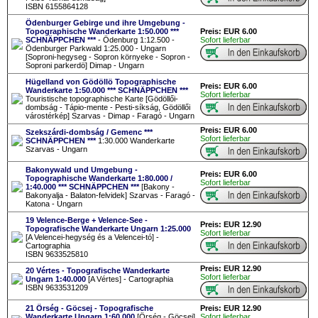
ISBN 6155864128
Ödenburger Gebirge und ihre Umgebung -
Topographische Wanderkarte 1:50.000 ***
Preis: EUR 6.00
SCHNÄPPCHEN ***
- Ödenburg 1:12.500 -
Sofort lieferbar
Ödenburger Parkwald 1:25.000 - Ungarn
[Soproni-hegyseg - Sopron környeke - Sopron -
Soproni parkerdö] Dimap - Ungarn
Hügelland von Gödöllö Topographische
Preis: EUR 6.00
Wanderkarte 1:50.000 *** SCHNÄPPCHEN ***
Sofort lieferbar
Touristische topographische Karte [Gödöllői-
dombság - Tápio-mente - Pesti-síkság, Gödöllői
várostérkép] Szarvas - Dimap - Faragó - Ungarn
Preis: EUR 6.00
Szekszárdi-dombság / Gemenc ***
Sofort lieferbar
SCHNÄPPCHEN ***
1:30.000 Wanderkarte
Szarvas - Ungarn
Bakonywald und Umgebung -
Preis: EUR 6.00
Topographische Wanderkarte 1:80.000 /
Sofort lieferbar
1:40.000 *** SCHNÄPPCHEN ***
[Bakony -
Bakonyalja - Balaton-felvidek] Szarvas - Faragó -
Katona - Ungarn
19 Velence-Berge + Velence-See -
Preis: EUR 12.90
Topografische Wanderkarte Ungarn 1:25.000
Sofort lieferbar
[A Velencei-hegység és a Velencei-tó] -
Cartographia
ISBN 9633525810
Preis: EUR 12.90
20 Vértes - Topografische Wanderkarte
Sofort lieferbar
Ungarn 1:40.000
[A Vértes] - Cartographia
ISBN 9633531209
21 Örség - Göcsej - Topografische
Preis: EUR 12.90
Wanderkarte Ungarn 1:60.000
[Örség - Göcsej]
Sofort lieferbar