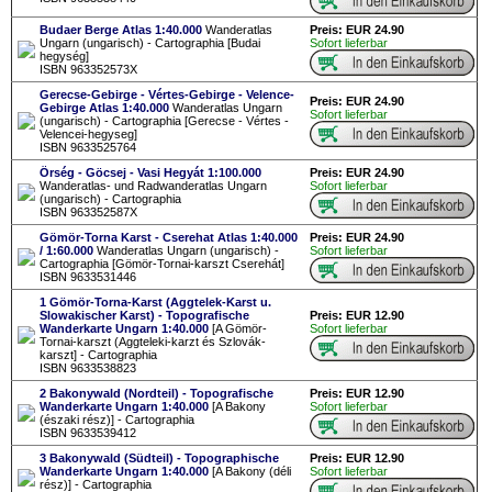
Budaer Berge Atlas 1:40.000
Wanderatlas
Preis: EUR 24.90
Ungarn (ungarisch) - Cartographia [Budai
Sofort lieferbar
hegység]
ISBN 963352573X
Gerecse-Gebirge - Vértes-Gebirge - Velence-
Preis: EUR 24.90
Gebirge Atlas 1:40.000
Wanderatlas Ungarn
Sofort lieferbar
(ungarisch) - Cartographia [Gerecse - Vértes -
Velencei-hegyseg]
ISBN 9633525764
Örség - Göcsej - Vasi Hegyát 1:100.000
Preis: EUR 24.90
Wanderatlas- und Radwanderatlas Ungarn
Sofort lieferbar
(ungarisch) - Cartographia
ISBN 963352587X
Gömör-Torna Karst - Cserehat Atlas 1:40.000
Preis: EUR 24.90
/ 1:60.000
Wanderatlas Ungarn (ungarisch) -
Sofort lieferbar
Cartographia [Gömör-Tornai-karszt Cserehát]
ISBN 9633531446
1 Gömör-Torna-Karst (Aggtelek-Karst u.
Slowakischer Karst) - Topografische
Preis: EUR 12.90
Wanderkarte Ungarn 1:40.000
[A Gömör-
Sofort lieferbar
Tornai-karszt (Aggteleki-karzt és Szlovák-
karszt] - Cartographia
ISBN 9633538823
2 Bakonywald (Nordteil) - Topografische
Preis: EUR 12.90
Wanderkarte Ungarn 1:40.000
[A Bakony
Sofort lieferbar
(északi rész)] - Cartographia
ISBN 9633539412
3 Bakonywald (Südteil) - Topographische
Preis: EUR 12.90
Wanderkarte Ungarn 1:40.000
[A Bakony (déli
Sofort lieferbar
rész)] - Cartographia