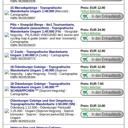
ISBN 9639982938
15 Mecsekgebirge - Topografische
Preis: EUR 12.90
Wanderkarte Ungarn 1:40.000
[Mecsek] -
Sofort lieferbar
Cartographia
ISBN 9633539897
Pilis + Visegrád-Berge - 4in1 Tourisenkarte,
Fahrradkarte (wasserfest) - Topografische
Preis: EUR 24.90
Wanderkarte Ungarn 1:40.000
[Pilis - Visegrádi-
Sofort lieferbar
hegység - PILIS AND VISEGRÁD 4in1 tourist and
cycling map & guide (water- and tear resistant)] -
Cartographia
ISBN 9633526620
Preis: EUR 12.90
17 Zselic - Topografische Wanderkarte
Sofort lieferbar
Ungarn 1:60.000
[A Zselic] - Cartographia
ISBN 9633539773
18 Ödenburger Gebirge - Topografische
Preis: EUR 12.90
Wanderkarte Ungarn 1:40.000
[Soproni-
Sofort lieferbar
hegység - Lajta-Hegység - Fertö] - Cartographia
ISBN 9633538394
18 Ödenburger Gebirge - Topografische
Preis: EUR 7.00
Wanderkarte Ungarn 1:40.000 ***
Sofort lieferbar
SCHNÄPPCHEN ***
[Soproni-hegység] -
Cartographia
Ödenburger Gebirge und ihre Umgebung -
Topographische Wanderkarte 1:50.000 (SN)
-
Preis: EUR 10.80
Ödenburg 1:12.500 - Ödenburger Parkwald
Sofort lieferbar
1:25.000 - Ungarn [Soproni-hegyseg - Sopron
környeke - Sopron - Soproni parkerdö] Dimap -
Ungarn
ISBN 963925116X
Velence-See und Velence-Gebirge -