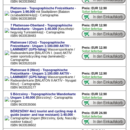
ISBN 9633539862
Plattensee - Topographische Freizeitkarte -
Preis: EUR 12.90
Ungarn 1:90.000
mit Stadtplänen [Balaton
Sofort lieferbar
(szabadidötérkép)] - Cartographia
ISBN 9633538599
7 Plattensee-Oberland - Topographische
Preis: EUR 12.90
Wanderkarte - Ungarn 1:40.000
[Keszthelyi-
Sofort lieferbar
hegység Turistatérkép] - Cartographia
ISBN 9633538483
Plattensee I (Ost) - Topographische
Freizeitkarte - Ungarn 1:100.000 AKTIV -
Preis: EUR 12.90
LAMINIERT (GPS-fähig)
Wassersportkarte /
Sofort lieferbar
Radwanderkarte [BALATON I. (east) AKTÍV
water sports&cycling map (laminated)] -
Cartographia
ISBN 9633520169
Plattensee II (West) - Topographische
Freizeitkarte - Ungarn 1:100.000 AKTIV -
Preis: EUR 12.90
LAMINIERT (GPS-fähig)
Wassersportkarte /
Sofort lieferbar
Radwanderkarte [BALATON II AKTÍV - Nyugati
Rész] - Cartographia
ISBN 9633520177
5 Börzsöny - Topographische Wanderkarte
Preis: EUR 12.90
Ungarn 1:40.000
[Börzsöny] - Cartographia
Sofort lieferbar
Ungarn
ISBN 9633539366
BÖRZSÖNY 4in1 tourist and cycling map &
Preis: EUR 24.90
guide (water- and tear resistant) 1:40.000
-
Sofort lieferbar
Cartographia Ungarn [Börzsöny, Ipoly, Naszály -
outdoor kalauz]
ISBN 9633538602