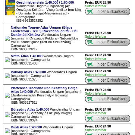
Geschriebenstein 1:40.000 / 1:60.000
Preis: EUR 25.90
Wanderatlas Ungarn (ungarisch) [Az
Sofort lieferbar
Országos Kéktúra - Visegrádtól az Írott-köig
- Dunántúl, Nyugat-Magyarország] -
Cartographia
ISBN 9633527252
Nationaler Touren-Atlas Ungarn (Blaue
Landestour - Teil 3) Rockenbauer Pál - Dél
Preis: EUR 25.90
Dunántúli Kéktúra
Wanderatlas Ungarn
Sofort lieferbar
(ungarisch) [Országos Kéktúra - National blue
trail III. tourist guide (Írott-kö-Szekszárd)] -
Cartographia
ISBN 9633529212
Preis: EUR 24.90
Matra Atlas 1:40.000
Wanderatlas Ungarn
Sofort lieferbar
(ungarisch) - Cartographia
ISBN 9633531438
Preis: EUR 24.90
Bakony Atlas 1:40.000
Wanderatlas Ungarn
Sofort lieferbar
(ungarisch) - Cartographia
ISBN 9633531373
Plattensee-Oberland und Keszthely Berge
Preis: EUR 24.90
Atlas 1:40.000
Wanderatlas Ungarn (ungarisch)
Sofort lieferbar
[Balaton-Felvidék Keszthelyi-Hegység]
Cartographia
ISBN 9633527511
Börzsöny Atlas 1:40.000
Wanderatlas Ungarn
Preis: EUR 24.90
(ungarisch) [Börszöny és az ipoly völgye]
Sofort lieferbar
Cartographia Ungarn
ISBN 9633539374
Preis: EUR 24.90
Bükk Atlas 1:40.000
Wanderatlas Ungarn
Sofort lieferbar
(ungarisch) - Cartographia
ISBN 9633538440