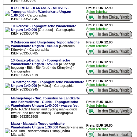
ISBN 9633538351
8 CSERHÁT - KARANCS - MEDVES -
Preis: EUR 12.90
Topographische Wanderkarte Ungarn
Sofort lieferbar
1:60.000
- Cartographia
ISBN 9633525845
Preis: EUR 12.90
10 Gerecse - Topografische Wanderkarte
Sofort lieferbar
Ungarn 1:40.000
[Gerecse] - Cartographia
ISBN 9633538475
9 Debrecen und Umgebung Topografische
Preis: EUR 12.90
Wanderkarte Ungarn 1:40.000
[Debrecen
Sofort lieferbar
Környéke] - Cartographia
ISBN 9633538785
13 Köszeg-Bergland - Topografische
Preis: EUR 12.90
Wanderkarte Ungarn 1:25.000
[A Köszegi-
Sofort lieferbar
hegység - Bük - Bükfürdö - és Környéke] -
Cartographia
ISBN 9633539919
Preis: EUR 12.90
14 Matragebirge - Topografische Wanderkarte
Sofort lieferbar
Ungarn 1:40.000
[A Mátra] - Cartographia
ISBN 9633527945
Matragebirge - 3in1 Touristische Landkarte
und Fahrradkarte - Guide - Topografische
Preis: EUR 18.90
Wanderkarte Ungarn 1:40.000 - wasserfest
Sofort lieferbar
[MÁTRA 3in1 tourist and cycling map & guide
(water- and tear resistant)] - Cartographia
ISBN 9633523508
Matra - Matraalja Topographische
Preis: EUR 10.80
Wanderkarte Ungarn 1:30.000
Wanderkarte mit
Sofort lieferbar
Rad- und Freizeitthematik Dimap [Mátra -
Mátraalja]