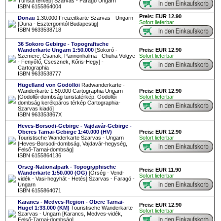
Túrista térkép] Szarvas - Faragó Ungarn
ISBN 6155864004
Preis: EUR 12.90
Donau
1:30.000 Freizeitkarte Szarvas - Ungarn
Sofort lieferbar
[Duna - Esztergomtól Budapestig]
ISBN 9633538718
36 Sokoro Gebirge - Topografische
Wanderkarte Ungarn 1:50.000
[Sokoró -
Preis: EUR 12.90
Szemere, Csanak, Pannonhalma - Chuha Völgye
Sofort lieferbar
- Fenyőfő, Csesznek, Kőris-Hegy] -
Cartographia
ISBN 9633538777
Hügelland von Gödöllöi
Radwanderkarte -
Wanderkarte 1:50.000 Cartographia Ungarn
Preis: EUR 12.90
[Gödöllői-dombság turistatérkép, Gödöllői
Sofort lieferbar
dombság kerékpáros térkép Cartographia-
Szarvas kiadó]
ISBN 963353867X
Heves-Borsodi-Gebirge - Vajdavár-Gebirge -
Oberes Tarnai-Gebirge 1:40.000 (HV)
Preis: EUR 12.90
Touristische Wanderkarte Szarvas - Ungarn
Sofort lieferbar
[Heves-Borsodi-dombság, Vajdavár-hegység,
Felső-Tarnai-dombság]
ISBN 6155864136
Örseg-Nationalpark - Topographische
Preis: EUR 11.90
Wanderkarte 1:50.000 (ÖG)
[Őrség - Vend-
Sofort lieferbar
vidék - Vasi-hegyhát - Hetés] Szarvas - Faragó -
Ungarn
ISBN 6155864071
Karancs - Medves-Region - Obere Tarnai-
Preis: EUR 12.90
Hügel 1:33.000 (KM)
Touristische Wanderkarte
Sofort lieferbar
Szarvas - Ungarn [Karancs, Medves-vidék,
Felső-Tarnai-dombság]