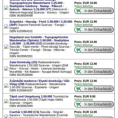
Topographische Wanderkarte 1:25.000 -
Preis: EUR 10.80
Stadtpläne Gárdony - Nadap - Pákozd -
Sofort lieferbar
Sukoró - Velence 1:15.000 (VT)
[Velencei-tó -
Velencei-hegység] Szarvas - Kovacs - Ungarn
ISBN 9638584998
Szigetköz - Hanság - Fertö 1:30.000 / 1:25.000
Preis: EUR 12.90
(SHF)
Soproni Parkerdö Szarvas - Faragó -
Sofort lieferbar
Ungarn
ISBN 6155864101
Hügelland von Gödöllö - Topographischer
Wanderatlas (Spiralo) 1:50.000 - Stadtpläne
Preis: EUR 24.90
1:20.000 - 1:30.000 (GÖ)
[Gödöllői-dombság -
Sofort lieferbar
Naszály - Tápió-mente - Pesti-sikság] Szarvas -
Térkép-Center - Faragó - Dimap - Hibernia -
Ungarn
ISBN 9639982091
Zalai-Dombság (ZD)
Radwanderkarte -
Preis: EUR 12.90
Wanderkarte 1:50.000 Szarvas - Ungarn [Déli
Sofort lieferbar
Rész - Göcsej - Hetés - Letenyei-dombság -
Murafölde - Kis-Balaton - Nyugat-Belső-Somogy]
ISBN 9633538688
Zsámbéki-medence / Etyeki-dombság / Váli-
Preis: EUR 12.90
Völgy (ZM)
Radwanderkarte - Wanderkarte
Sofort lieferbar
1:50.000 Szarvas - Espolarte - Ungarn
ISBN 6155864187
Tápió und Umgebung 1:50.000
Touristische
Preis: EUR 9.90
Wanderkarte 1:50.000 [Tápió-Hajta Vidék]
Sofort lieferbar
Szarvas - Ungarn
ISBN 9639982989
Cserhát 1:50.000 (CS)
Naszály - Nógrád -
Preis: EUR 12.90
Karancs - Touristische Wanderkarte [Cserhát
Sofort lieferbar