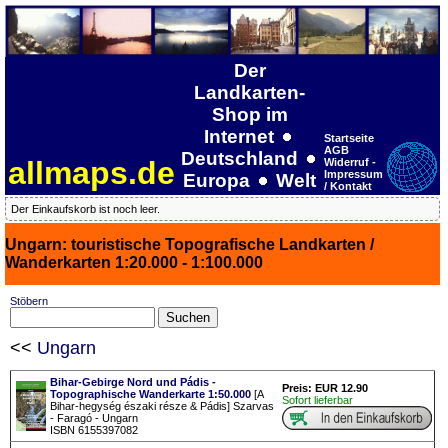
Der
Landkarten-
Shop im
Internet
Startseite
AGB
Deutschland
allmaps.de
Widerruf -
Impressum
Europa
Welt
/ Kontakt
Der Einkaufskorb ist noch leer.
Ungarn: touristische Topografische Landkarten /
Wanderkarten 1:20.000 - 1:100.000
Stöbern
<<
Ungarn
Bihar-Gebirge Nord und Pádis -
Preis: EUR 12.90
Topographische Wanderkarte 1:50.000
[A
Sofort lieferbar
Bihar-hegység északi része & Pádis] Szarvas
- Faragó - Ungarn
ISBN 6155397082