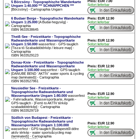
Preis: EUR 7.00
5 Börzsöny - Topographische Wanderkarte
Sofort lieferbar
Ungarn 1:40.000 *** SCHNÄPPCHEN ***
[Börzsöny] - Cartographia Ungarn
6 Budaer Berge - Topografische Wanderkarte
Preis: EUR 12.90
Ungarn 1:25.000
[A Budai-hegység] -
Sofort lieferbar
Cartographia
ISBN 9633538645
Theiß-See - Freizeitkarte - Topographische
Radwanderkarte und Wassersportkarte
Preis: EUR 12.90
Ungarn 1:50.000
wasserfest - GPS-tauglich
Sofort lieferbar
[Tisza-tó Szabadidötérkép / leisure map] -
Cartographia
ISBN 9633529123
Donau-Knie - Freizeitkarte - Topographische
Radwanderkarte und Wassersportkarte
Preis: EUR 12.90
Ungarn 1:100.000
wasserfest - GPS-tauglich
Sofort lieferbar
[DANUBE BEND `AKTÍV` water sports & cycling
map (laminated)] - Cartographia
ISBN 9633527961
Neusiedler See - Freizeitkarte -
Topographische Radwanderkarte und
Preis: EUR 12.90
Wassersportkarte Ungarn 1:80.000
wasserfest
Sofort lieferbar
- Fahrradkarte, Wassersportkarte, Angeln -
GPS-tauglich - [Fertö to AKTÍV térkép
szabadidötérkép] - Cartographia
ISBN 9633529719
Südlich von Budapest - Freizeitkarte -
Topographische Radwanderkarte und
Preis: EUR 12.90
Wassersportkarte Ungarn 1:100.000
Sofort lieferbar
wasserfest - GPS-tauglich [Budapesttől délre
aktív térkép - water sports&cycling map
(laminated)] - Cartographia