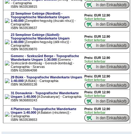
- Cartographia
ISBN 9633538815
22 Sempliner Gebirge (Nordteil) -
Preis: EUR 12.90
Topographische Wanderkarte Ungarn
Sofort lieferbar
1:40.000
[Zempléni-hegység (északi rész)] -
Cartographia
ISBN 9633538637
23 Sempliner Gebirge (Südteil)-
Preis: EUR 12.90
Topographische Wanderkarte Ungarn
Sofort lieferbar
1:40.000
[Zempléni-hegység (déli rész)] -
Cartographia
ISBN 9633539870
Gemenc - Szekszárd Berge - Topografische
Preis: EUR 12.90
Wanderkarte Ungarn 1:30.000
[Gemenc -
Sofort lieferbar
Szekszárdi-dombság - Geresdi-dombság] -
Cartographia - Szarvas
ISBN 6155864098
Preis: EUR 12.90
29 Bükk - Topografische Wanderkarte Ungarn
Sofort lieferbar
1:40.000
[A Bükk] - Cartographia
ISBN 9636800138
Preis: EUR 12.90
31 Donauknie - Topografische Wanderkarte
Sofort lieferbar
Ungarn 1:40.000
[A Dunakanyar] - Cartographia
ISBN 9636800243
4 Plattensee - Topografische Wanderkarte
Preis: EUR 12.90
Ungarn 1:40.000
[A Balaton (részletes)] -
Sofort lieferbar
Cartographia
ISBN 9633538653