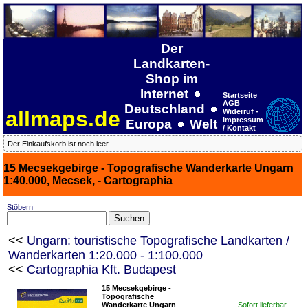
Der
Landkarten-
Shop im
Internet
Startseite
AGB
Deutschland
allmaps.de
Widerruf -
Impressum
Europa
Welt
/ Kontakt
Der Einkaufskorb ist noch leer.
15 Mecsekgebirge - Topografische Wanderkarte Ungarn
1:40.000, Mecsek, - Cartographia
Stöbern
<<
Ungarn: touristische Topografische Landkarten /
Wanderkarten 1:20.000 - 1:100.000
<<
Cartographia Kft. Budapest
15 Mecsekgebirge -
Topografische
Wanderkarte Ungarn
Sofort lieferbar