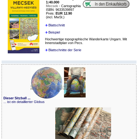
1:40.000
Mecsek
- Cartographia
ISBN: 9633539897
Preis:
EUR 12.90
(incl. MwSt.)
Blattschnitt
Beispiel
Hochwertige topographische Wanderkarte Ungarn. Mit
Innenstadtplan von Pecs.
Blattschnitte der Serie
Dieser Sitzball ...
... ist ein detaillierter Globus