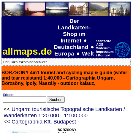
Der
Landkarten-
Shop im
Internet
Startseite
AGB
Deutschland
allmaps.de
Widerruf -
Impressum
Europa
Welt
/ Kontakt
Der Einkaufskorb ist noch leer.
BÖRZSÖNY 4in1 tourist and cycling map & guide (water-
and tear resistant) 1:40.000 - Cartographia Ungarn,
Börzsöny, Ipoly, Naszály - outdoor kalauz,
Stöbern
<<
Ungarn: touristische Topografische Landkarten /
Wanderkarten 1:20.000 - 1:100.000
<<
Cartographia Kft. Budapest
BÖRZSÖNY