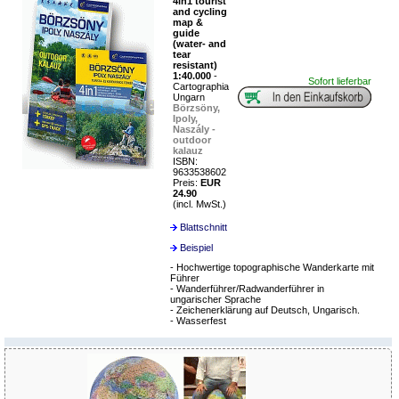
4in1 tourist
and cycling
map &
guide
(water- and
tear
resistant)
1:40.000
-
Sofort lieferbar
Cartographia
Ungarn
Börzsöny,
Ipoly,
Naszály -
outdoor
kalauz
ISBN:
9633538602
Preis:
EUR
24.90
(incl. MwSt.)
Blattschnitt
Beispiel
- Hochwertige topographische Wanderkarte mit
Führer
- Wanderführer/Radwanderführer in
ungarischer Sprache
- Zeichenerklärung auf Deutsch, Ungarisch.
- Wasserfest