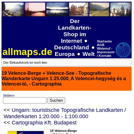
Der
Landkarten-
Shop im
Internet
Startseite
AGB
Deutschland
allmaps.de
Widerruf -
Impressum
Europa
Welt
/ Kontakt
Der Einkaufskorb ist noch leer.
19 Velence-Berge + Velence-See - Topografische
Wanderkarte Ungarn 1:25.000, A Velencei-hegység és a
Velencei-tó, - Cartographia
Stöbern
<<
Ungarn: touristische Topografische Landkarten /
Wanderkarten 1:20.000 - 1:100.000
<<
Cartographia Kft. Budapest
19 Velence-Berge