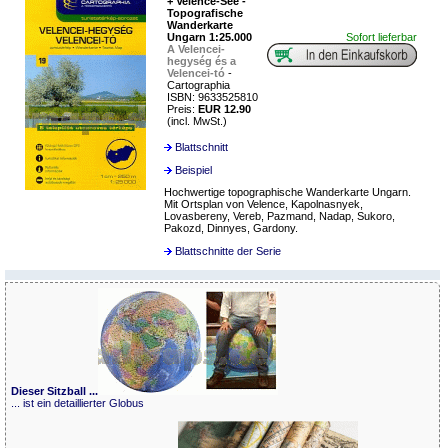
+ Velence-See -
Topografische
Wanderkarte
Ungarn 1:25.000
Sofort lieferbar
A Velencei-
hegység és a
Velencei-tó
-
Cartographia
ISBN: 9633525810
Preis:
EUR 12.90
(incl. MwSt.)
Blattschnitt
Beispiel
Hochwertige topographische Wanderkarte Ungarn.
Mit Ortsplan von Velence, Kapolnasnyek,
Lovasbereny, Vereb, Pazmand, Nadap, Sukoro,
Pakozd, Dinnyes, Gardony.
Blattschnitte der Serie
Dieser Sitzball ...
... ist ein detaillierter Globus