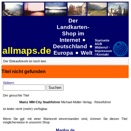
Der
Landkarten-
Shop im
Internet
Startseite
AGB
Deutschland
allmaps.de
Widerruf -
Impressum
Europa
Welt
/ Kontakt
Der Einkaufskorb ist noch leer.
Titel nicht gefunden
Stöbern
Der gesuchte Titel
Mainz MM-City Stadtführer
Michael-Müller-Verlag - Reiseführer
ist leider nicht (mehr) verfügbar.
Wenn Sie ggf. mit einer Wartezeit einverstanden sind, können Sie diesen Titel
möglicherweise in unserem Shop
Mapfox.de