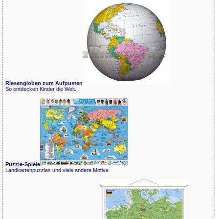
Riesengloben zum Aufpusten
So entdecken Kinder die Welt.
Puzzle-Spiele
Landkartenpuzzles und viele andere Motive