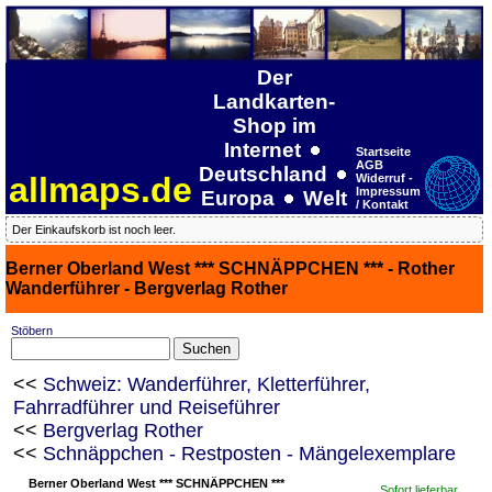
Der
Landkarten-
Shop im
Internet
Startseite
AGB
Deutschland
allmaps.de
Widerruf -
Impressum
Europa
Welt
/ Kontakt
Der Einkaufskorb ist noch leer.
Berner Oberland West *** SCHNÄPPCHEN *** - Rother
Wanderführer - Bergverlag Rother
Stöbern
<<
Schweiz: Wanderführer, Kletterführer,
Fahrradführer und Reiseführer
<<
Bergverlag Rother
<<
Schnäppchen - Restposten - Mängelexemplare
Berner Oberland West *** SCHNÄPPCHEN ***
Sofort lieferbar