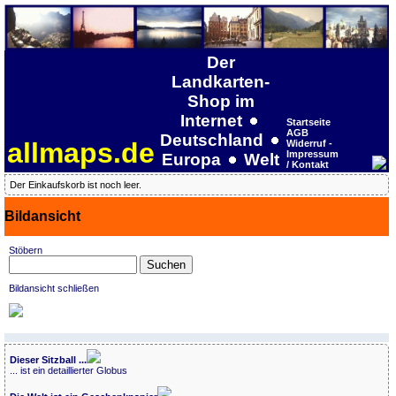
Der
Landkarten-
Shop im
Internet
Startseite
AGB
Deutschland
allmaps.de
Widerruf -
Impressum
Europa
Welt
/ Kontakt
Der Einkaufskorb ist noch leer.
Bildansicht
Stöbern
Bildansicht schließen
Dieser Sitzball ...
... ist ein detaillierter Globus