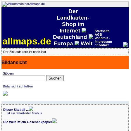
Der
Landkarten-
Shop im
Internet
Startseite
AGB
Deutschland
allmaps.de
Widerruf -
Impressum
Europa
Welt
/ Kontakt
Der Einkaufskorb ist noch leer.
Bildansicht
Stöbern
Bildansicht schließen
Dieser Sitzball ...
... ist ein detaillierter Globus
Die Welt ist ein Geschenkpapier