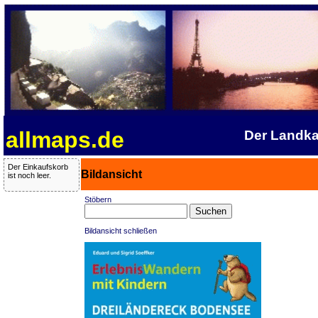
allmaps.de
Der Landka
Der Einkaufskorb
Bildansicht
ist noch leer.
Stöbern
Bildansicht schließen