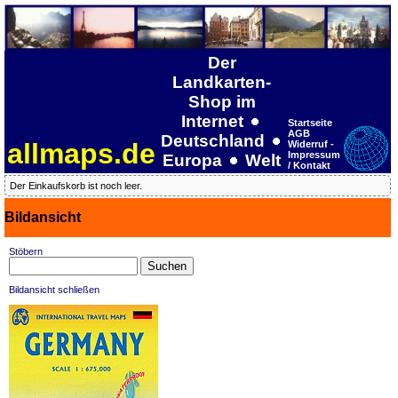
Der
Landkarten-
Shop im
Internet
Startseite
AGB
Deutschland
allmaps.de
Widerruf -
Impressum
Europa
Welt
/ Kontakt
Der Einkaufskorb ist noch leer.
Bildansicht
Stöbern
Bildansicht schließen