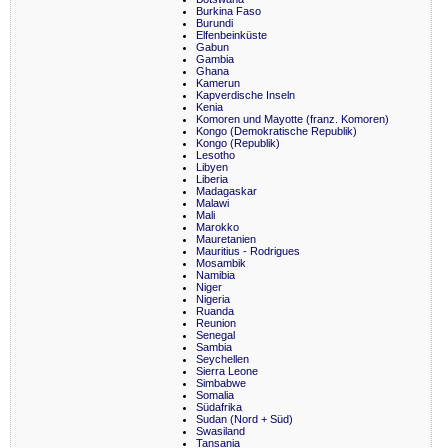
Burkina Faso
Burundi
Elfenbeinküste
Gabun
Gambia
Ghana
Kamerun
Kapverdische Inseln
Kenia
Komoren und Mayotte (franz. Komoren)
Kongo (Demokratische Republik)
Kongo (Republik)
Lesotho
Libyen
Liberia
Madagaskar
Malawi
Mali
Marokko
Mauretanien
Mauritius - Rodrigues
Mosambik
Namibia
Niger
Nigeria
Ruanda
Reunion
Senegal
Sambia
Seychellen
Sierra Leone
Simbabwe
Somalia
Südafrika
Sudan (Nord + Süd)
Swasiland
Tansania