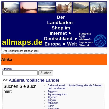
Der
Landkarten-
Shop im
Internet
Startseite
AGB
Deutschland
allmaps.de
Widerruf -
Impressum
Europa
Welt
/ Kontakt
Der Einkaufskorb ist noch leer.
Afrika
Stöbern
<<
Außereuropäische Länder
Suchen Sie auch
Afrika allgemein: Länderübergreifende Atlanten
und Landkarten
hier:
Ägypten
Äquatorialguinea
Algerien
Angola
Äthiopien
Benin
Botswana