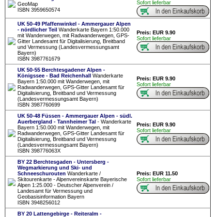
Sofort lieferbar
GeoMap
ISBN 3959650574
UK 50-49 Pfaffenwinkel - Ammergauer Alpen
- nördlicher Teil
Wanderkarte Bayern 1:50.000
Preis: EUR 9.90
mit Wanderwegen, mit Radwanderwegen, GPS-
Sofort lieferbar
Gitter Landesamt für Digitalisierung, Breitband
und Vermessung (Landesvermessungsamt
Bayern)
ISBN 3987761679
UK 50-55 Berchtesgadener Alpen -
Königssee - Bad Reichenhall
Wanderkarte
Preis: EUR 9.90
Bayern 1:50.000 mit Wanderwegen, mit
Sofort lieferbar
Radwanderwegen, GPS-Gitter Landesamt für
Digitalisierung, Breitband und Vermessung
(Landesvermessungsamt Bayern)
ISBN 3987760699
UK 50-48 Füssen - Ammergauer Alpen - südl.
Auerbergland - Tannheimer Tal
- Wanderkarte
Preis: EUR 9.90
Bayern 1:50.000 mit Wanderwegen, mit
Sofort lieferbar
Radwanderwegen, GPS-Gitter Landesamt für
Digitalisierung, Breitband und Vermessung
(Landesvermessungsamt Bayern)
ISBN 398776063X
BY 22 Berchtesgaden - Untersberg -
Wegmarkierung und Ski- und
Schneeschurouten
Wanderkarte /
Preis: EUR 11.50
Skitourenkarte - Alpenvereinskarte Bayerische
Sofort lieferbar
Alpen 1:25.000 - Deutscher Alpenverein /
Landesamt für Vermessung und
Geobasisinformation Bayern
ISBN 3948256012
BY 20 Lattengebirge - Reiteralm -