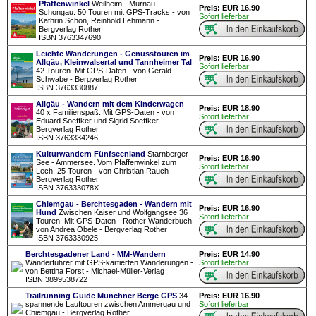
Pfaffenwinkel
Weilheim - Murnau -
Preis: EUR 16.90
Schongau. 50 Touren mit GPS-Tracks - von
Sofort lieferbar
Kathrin Schön, Reinhold Lehmann -
Bergverlag Rother
ISBN 3763347690
Leichte Wanderungen - Genusstouren im
Preis: EUR 16.90
Allgäu, Kleinwalsertal und Tannheimer Tal
Sofort lieferbar
42 Touren. Mit GPS-Daten - von Gerald
Schwabe - Bergverlag Rother
ISBN 3763330887
Allgäu - Wandern mit dem Kinderwagen
Preis: EUR 18.90
40 x Familienspaß. Mit GPS-Daten - von
Sofort lieferbar
Eduard Soeffker und Sigrid Soeffker -
Bergverlag Rother
ISBN 3763334246
Kulturwandern Fünfseenland
Starnberger
Preis: EUR 16.90
See - Ammersee. Vom Pfaffenwinkel zum
Sofort lieferbar
Lech. 25 Touren - von Christian Rauch -
Bergverlag Rother
ISBN 376333078X
Chiemgau - Berchtesgaden - Wandern mit
Preis: EUR 16.90
Hund
Zwischen Kaiser und Wolfgangsee 36
Sofort lieferbar
Touren. Mit GPS-Daten - Rother Wanderbuch
von Andrea Obele - Bergverlag Rother
ISBN 3763330925
Berchtesgadener Land - MM-Wandern
Preis: EUR 14.90
Wanderführer mit GPS-kartierten Wanderungen -
Sofort lieferbar
von Bettina Forst - Michael-Müller-Verlag
ISBN 3899538722
Trailrunning Guide Münchner Berge GPS
34
Preis: EUR 16.90
spannende Lauftouren zwischen Ammergau und
Sofort lieferbar
Chiemgau - Bergverlag Rother