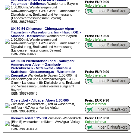
Holzkirchen - Kiefersfelden - Inntal -
Preis: EUR 9.90
Tegernsee - Schliersee
Wanderkarte Bayern
Sofort lieferbar
1:50.000 mit Wanderwegen und
Radwanderwegen, GPS-Gitter - Landesamt für
Digitalisierung, Breitband und Vermessung
(Landesvermessungsamt Bayern)
ISBN 3987760672
UK 50-54 Chiemsee - Chiemgauer Alpen -
Traunstein - Wasserburg a. Inn - Haag i.OB. -
Simssee - Kaiserwinkl
Wanderkarte Bayern
Preis: EUR 9.90
1:50.000 mit Wanderwegen und
Sofort lieferbar
Radwanderwegen, GPS-Gitter - Landesamt für
Digitalisierung, Breitband und Vermessung
(Landesvermessungsamt Bayern)
ISBN 3987760680
UK 50-50 Werdenfelser Land - Naturpark
Ammergauer Alpen - Garmisch-
Partenkirchen - Mittenwald - Murnau a.
Staffelsee - Oberammergau - Wetterstein -
Preis: EUR 9.90
Zugspitze
Wanderkarte Bayern 1:50.000 mit
Sofort lieferbar
Wanderwegen und Radwanderwegen, GPS-
Gitter - Landesamt für Digitalisierung, Breitband
und Vermessung (Landesvermessungsamt
Bayern)
ISBN 3987760648
Oberstdorf - Allgäuer Alpen 1:30.000
Preis: EUR 9.90
Zumstein-Wanderkarte (Blatt 4) wasserfest,
Sofort lieferbar
reißfest - AVA Agrar-Verlag Allgäu
ISBN 3985160317
Kleinwalsertal 1:25.000
Zumstein-Wanderkarte
Preis: EUR 9.90
(Blatt 5) wasserfest, reißfest - AVA Agrar-Verlag
Sofort lieferbar
Allgäu
ISBN 398516035X