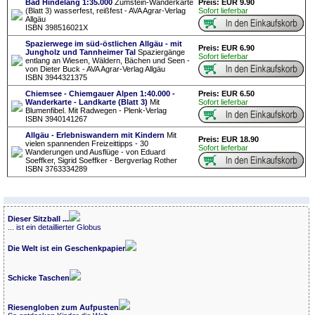
Bad Hindelang 1:35.000
Zumstein-Wanderkarte
Preis: EUR 9.90
(Blatt 3) wasserfest, reißfest - AVA Agrar-Verlag
Sofort lieferbar
Allgäu
ISBN 398516021X
Spazierwege im süd-östlichen Allgäu - mit
Preis: EUR 6.90
Jungholz und Tannheimer Tal
Spaziergänge
Sofort lieferbar
entlang an Wiesen, Wäldern, Bächen und Seen -
von Dieter Buck - AVA Agrar-Verlag Allgäu
ISBN 3944321375
Chiemsee - Chiemgauer Alpen 1:40.000 -
Preis: EUR 6.50
Wanderkarte - Landkarte (Blatt 3)
Mit
Sofort lieferbar
Blumenfibel. Mit Radwegen - Plenk-Verlag
ISBN 3940141267
Allgäu - Erlebniswandern mit Kindern
Mit
Preis: EUR 18.90
vielen spannenden Freizeittipps - 30
Sofort lieferbar
Wanderungen und Ausflüge - von Eduard
Soeffker, Sigrid Soeffker - Bergverlag Rother
ISBN 3763334289
Dieser Sitzball ...
... ist ein detaillierter Globus
Die Welt ist ein Geschenkpapier
Schicke Taschen
Riesengloben zum Aufpusten