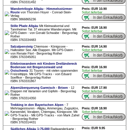
ISBN 3763331492
Wandertrilogie Allgäu - Himmelsstürmer-
Preis: EUR 10.90
Route
von Thorsten Hoyer - Conrad-Stein-
Sofort lieferbar
Verlag
ISBN 3866865236
Stille Pfade Allgäu
Mit Kleinwalsertal und
Preis: EUR 18.90
Tannheimer Tal. 37 einsame Wanderungen. Mit
Sofort lieferbar
GPS-Daten - von Gerald Schwabe - Bergverlag
Rother
ISBN 3763334483
Salzalpensteig
Chiemsee - Königssee -
Preis: EUR 14.90
Hallstätter See. Alle Etappen. Mit GPS-Daten -
Sofort lieferbar
von Renate Florl - Bergverlag Rother
ISBN 3763345051
Erlebniswandern mit Kindern Dreiländereck
Bodensee mit Bregenzerwald und
Preis: EUR 16.90
Ostschweiz
31 Touren - mit vielen spannenden
Sofort lieferbar
Freizeittipps. Mit GPS-Tracks - von Eduard
Soeffker - Bergverlag Rother
ISBN 3763331867
Alpenüberquerung Garmisch - Brixen
- 12
Preis: EUR 17.90
Etappen mit Varianten und Gipfeln - Bergverlag
Sofort lieferbar
Rother
ISBN 3763314350
Trekking in den Bayerischen Alpen
- 7
Mehrtagestouren - Allgäu, Ammergau, Zugspitze,
Preis: EUR 18.90
Karwendel, Voralpen, Chiemgau, Königssee. Mit
Sofort lieferbar
GPS-Tracks - Mit GPS-Tracks - von Mark Zahel
- Bergverlag Rother
ISBN 3763314431
Preis: EUR 9.95
Südliches Allgäu 1:75.000
Radwanderkarte -