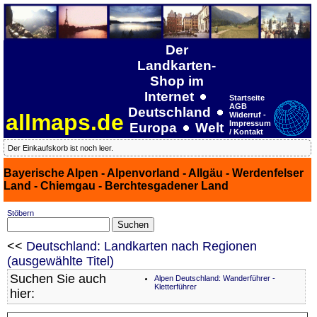
Der
Landkarten-
Shop im
Internet
Startseite
AGB
Deutschland
allmaps.de
Widerruf -
Impressum
Europa
Welt
/ Kontakt
Der Einkaufskorb ist noch leer.
Bayerische Alpen - Alpenvorland - Allgäu - Werdenfelser
Land - Chiemgau - Berchtesgadener Land
Stöbern
<<
Deutschland: Landkarten nach Regionen
(ausgewählte Titel)
Suchen Sie auch
Alpen Deutschland: Wanderführer -
Kletterführer
hier: