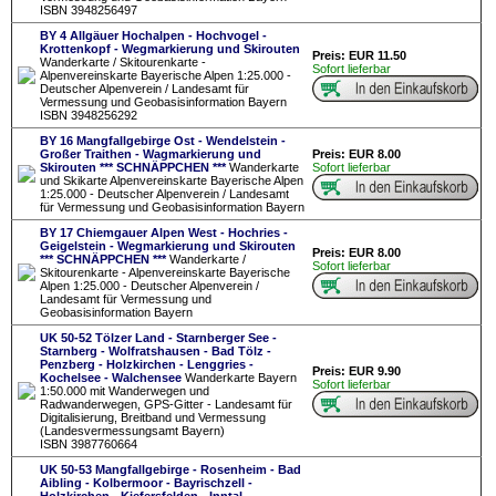
ISBN 3948256497
BY 4 Allgäuer Hochalpen - Hochvogel -
Krottenkopf - Wegmarkierung und Skirouten
Preis: EUR 11.50
Wanderkarte / Skitourenkarte -
Sofort lieferbar
Alpenvereinskarte Bayerische Alpen 1:25.000 -
Deutscher Alpenverein / Landesamt für
Vermessung und Geobasisinformation Bayern
ISBN 3948256292
BY 16 Mangfallgebirge Ost - Wendelstein -
Großer Traithen - Wagmarkierung und
Preis: EUR 8.00
Skirouten *** SCHNÄPPCHEN ***
Wanderkarte
Sofort lieferbar
und Skikarte Alpenvereinskarte Bayerische Alpen
1:25.000 - Deutscher Alpenverein / Landesamt
für Vermessung und Geobasisinformation Bayern
BY 17 Chiemgauer Alpen West - Hochries -
Geigelstein - Wegmarkierung und Skirouten
Preis: EUR 8.00
*** SCHNÄPPCHEN ***
Wanderkarte /
Sofort lieferbar
Skitourenkarte - Alpenvereinskarte Bayerische
Alpen 1:25.000 - Deutscher Alpenverein /
Landesamt für Vermessung und
Geobasisinformation Bayern
UK 50-52 Tölzer Land - Starnberger See -
Starnberg - Wolfratshausen - Bad Tölz -
Penzberg - Holzkirchen - Lenggries -
Preis: EUR 9.90
Kochelsee - Walchensee
Wanderkarte Bayern
Sofort lieferbar
1:50.000 mit Wanderwegen und
Radwanderwegen, GPS-Gitter - Landesamt für
Digitalisierung, Breitband und Vermessung
(Landesvermessungsamt Bayern)
ISBN 3987760664
UK 50-53 Mangfallgebirge - Rosenheim - Bad
Aibling - Kolbermoor - Bayrischzell -