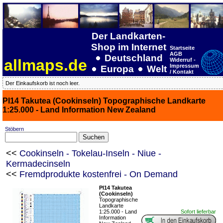
Der Landkarten-
Shop im Internet
Startseite
AGB
Deutschland
allmaps.de
Widerruf -
Impressum
Europa
Welt
/ Kontakt
Der Einkaufskorb ist noch leer.
PI14 Takutea (Cookinseln) Topographische Landkarte
1:25.000 - Land Information New Zealand
Stöbern
<<
Cookinseln - Tokelau-Inseln - Niue -
Kermadecinseln
<<
Fremdprodukte kostenfrei - On Demand
PI14 Takutea
(Cookinseln)
Topographische
Landkarte
1:25.000 - Land
Sofort lieferbar
Information