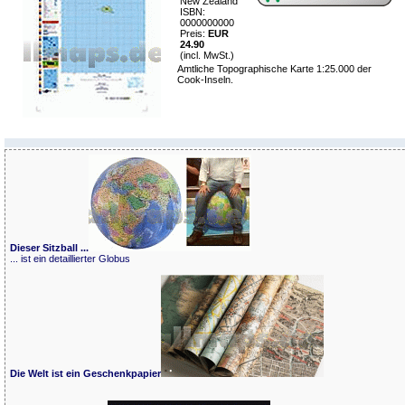
New Zealand
ISBN:
0000000000
Preis:
EUR
24.90
(incl. MwSt.)
Amtliche Topographische Karte 1:25.000 der
Cook-Inseln.
Dieser Sitzball ...
... ist ein detaillierter Globus
Die Welt ist ein Geschenkpapier