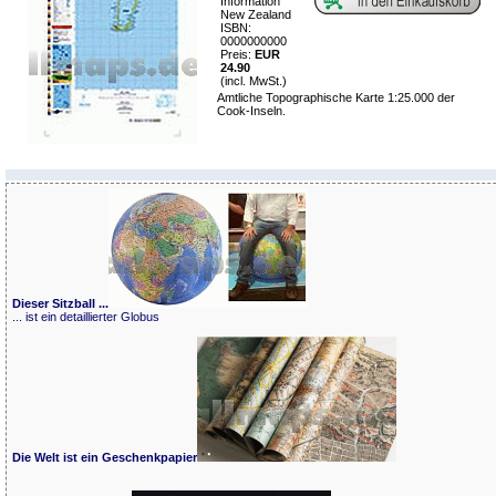
Information
New Zealand
ISBN:
0000000000
Preis:
EUR
24.90
(incl. MwSt.)
Amtliche Topographische Karte 1:25.000 der
Cook-Inseln.
Dieser Sitzball ...
... ist ein detaillierter Globus
Die Welt ist ein Geschenkpapier