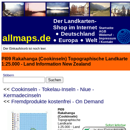
Der Landkarten-
Shop im Internet
Startseite
AGB
Deutschland
allmaps.de
Widerruf -
Impressum
Europa
Welt
/ Kontakt
Der Einkaufskorb ist noch leer.
PI09 Rakahanga (Cookinseln) Topographische Landkarte
1:25.000 - Land Information New Zealand
Stöbern
<<
Cookinseln - Tokelau-Inseln - Niue -
Kermadecinseln
<<
Fremdprodukte kostenfrei - On Demand
PI09
Rakahanga
(Cookinseln)
Topographische
Landkarte
Sofort lieferbar
1:25.000 - Land