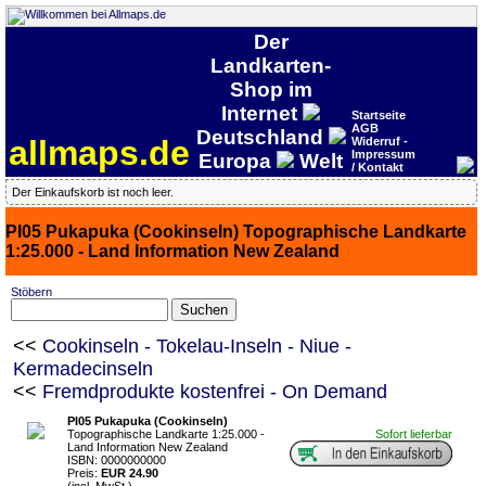
Der
Landkarten-
Shop im
Internet
Startseite
AGB
Deutschland
allmaps.de
Widerruf -
Impressum
Europa
Welt
/ Kontakt
Der Einkaufskorb ist noch leer.
PI05 Pukapuka (Cookinseln) Topographische Landkarte
1:25.000 - Land Information New Zealand
Stöbern
<<
Cookinseln - Tokelau-Inseln - Niue -
Kermadecinseln
<<
Fremdprodukte kostenfrei - On Demand
PI05 Pukapuka (Cookinseln)
Topographische Landkarte 1:25.000 -
Sofort lieferbar
Land Information New Zealand
ISBN: 0000000000
Preis:
EUR 24.90
(incl. MwSt.)