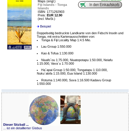
Maps (engl.)
Fiji Islands - Tonga
Islands
ISBN: 1771292903
Preis:
EUR 12.90
(incl. MwSt.)
Beispiel
Doppelseitig bedruckte Landkarte von den Fidschi Inseln und
Tonga, mit extra Kartenausschnitten von:
Tonga & Fiji Locality Map 1:4.5 Mio.
Lau Group 1:550.000
Kao & Tofua 1:130.000
Niuafo`ou 1:75.000, Niuatopotapu 1:50.000, Neiafu
1:15.000, Vava`u 1:70.000
Ha`apai Group 1:50.000, Tongatapu 1:110.000,
Nuku`alofa 1:15.000, Eua Island 1:130.000
Rotuma 1:140.000, Suva 1:16.500 Kadavu Group
1:550.000
Dieser Sitzball ...
... ist ein detaillierter Globus