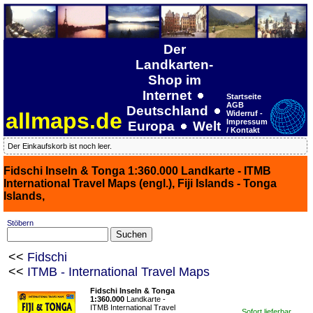
Der
Landkarten-
Shop im
Internet
Startseite
AGB
Deutschland
allmaps.de
Widerruf -
Impressum
Europa
Welt
/ Kontakt
Der Einkaufskorb ist noch leer.
Fidschi Inseln & Tonga 1:360.000 Landkarte - ITMB
International Travel Maps (engl.), Fiji Islands - Tonga
Islands,
Stöbern
<<
Fidschi
<<
ITMB - International Travel Maps
Fidschi Inseln & Tonga
1:360.000
Landkarte -
ITMB International Travel
Sofort lieferbar