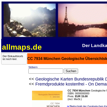
allmaps.de
Der Landka
Der Einkaufskorb
CC 7934 München Geologische Übersichtska
ist noch leer.
Stöbern
<<
Geologische Karten Bundesrepublik D
<<
Fremdprodukte kostenfrei - On Dem
CC 7934 München
Geologische Ü
ISBN: 0000000000
Preis:
EUR 15.00
(incl. MwSt.)
Blattschnitt der Geologischen K