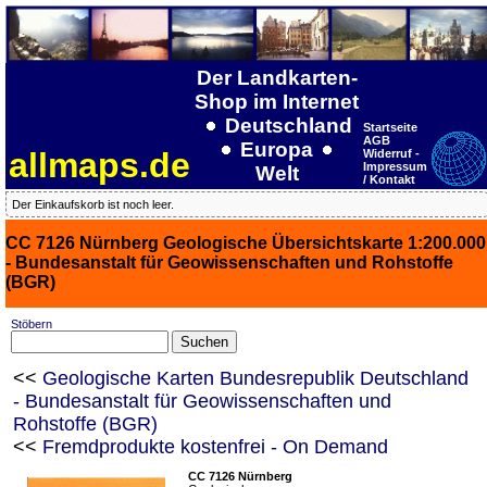
Der Landkarten-
Shop im Internet
Deutschland
Startseite
AGB
Europa
allmaps.de
Widerruf -
Impressum
Welt
/ Kontakt
Der Einkaufskorb ist noch leer.
CC 7126 Nürnberg Geologische Übersichtskarte 1:200.000
- Bundesanstalt für Geowissenschaften und Rohstoffe
(BGR)
Stöbern
<<
Geologische Karten Bundesrepublik Deutschland
- Bundesanstalt für Geowissenschaften und
Rohstoffe (BGR)
<<
Fremdprodukte kostenfrei - On Demand
CC 7126 Nürnberg