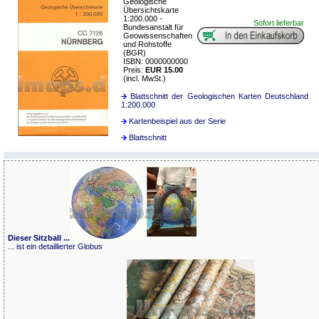
Geologische
Übersichtskarte
1:200.000 -
Sofort lieferbar
Bundesanstalt für
Geowissenschaften
und Rohstoffe
(BGR)
ISBN: 0000000000
Preis:
EUR 15.00
(incl. MwSt.)
Blattschnitt der Geologischen Karten Deutschland
1:200.000
Kartenbeispiel aus der Serie
Blattschnitt
Dieser Sitzball ...
... ist ein detaillierter Globus