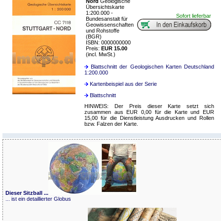
Nord
Geologische
Übersichtskarte
1:200.000 -
Sofort lieferbar
Bundesanstalt für
Geowissenschaften
und Rohstoffe
(BGR)
ISBN: 0000000000
Preis:
EUR 15.00
(incl. MwSt.)
Blattschnitt der Geologischen Karten Deutschland
1:200.000
Kartenbeispiel aus der Serie
Blattschnitt
HINWEIS: Der Preis dieser Karte setzt sich
zusammen aus EUR 0,00 für die Karte und EUR
15,00 für die Dienstleistung Ausdrucken und Rollen
bzw. Falzen der Karte.
Dieser Sitzball ...
... ist ein detaillierter Globus