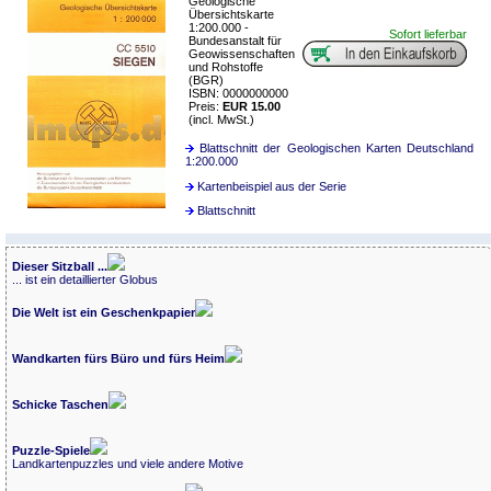
Geologische
Übersichtskarte
1:200.000 -
Sofort lieferbar
Bundesanstalt für
Geowissenschaften
und Rohstoffe
(BGR)
ISBN: 0000000000
Preis:
EUR 15.00
(incl. MwSt.)
Blattschnitt der Geologischen Karten Deutschland
1:200.000
Kartenbeispiel aus der Serie
Blattschnitt
Dieser Sitzball ...
... ist ein detaillierter Globus
Die Welt ist ein Geschenkpapier
Wandkarten fürs Büro und fürs Heim
Schicke Taschen
Puzzle-Spiele
Landkartenpuzzles und viele andere Motive