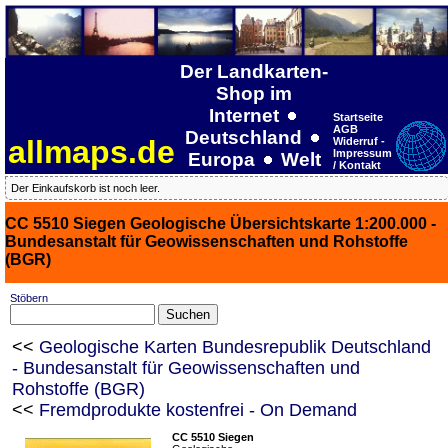
Der Landkarten-
Shop im
Internet
Startseite
AGB
Deutschland
allmaps.de
Widerruf -
Impressum
Europa
Welt
/ Kontakt
Der Einkaufskorb ist noch leer.
CC 5510 Siegen Geologische Übersichtskarte 1:200.000 -
Bundesanstalt für Geowissenschaften und Rohstoffe
(BGR)
Stöbern
<<
Geologische Karten Bundesrepublik Deutschland
- Bundesanstalt für Geowissenschaften und
Rohstoffe (BGR)
<<
Fremdprodukte kostenfrei - On Demand
CC 5510 Siegen