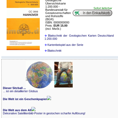
Geologische
Übersichtskarte
1:200.000 -
Sofort lieferbar
Bundesanstalt für
Geowissenschaften
und Rohstoffe
(BGR)
ISBN: 0000000000
Preis:
EUR 15.00
(incl. MwSt.)
Blattschnitt der Geologischen Karten Deutschland
1:200.000
Kartenbeispiel aus der Serie
Blattschnitt
Dieser Sitzball ...
... ist ein detaillierter Globus
Die Welt ist ein Geschenkpapier
Die Welt aus dem All
Dekorative Satellitenbild-Poster in gestochen scharfer Auflösung!