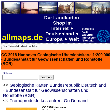
Der Landkarten-
Shop im
Internet
Startseite
AGB
Deutschland
allmaps.de
Widerruf -
Impressum
Europa
Welt
/ Kontakt
Der Einkaufskorb ist noch leer.
CC 3918 Hannover Geologische Übersichtskarte 1:200.00
- Bundesanstalt für Geowissenschaften und Rohstoffe
(BGR)
Stöbern
<<
Geologische Karten Bundesrepublik Deutschland
- Bundesanstalt für Geowissenschaften und
Rohstoffe (BGR)
<<
Fremdprodukte kostenfrei - On Demand
CC 3918 Hannover