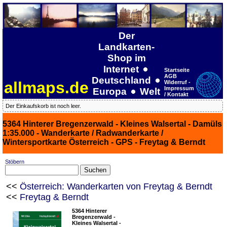
Der
Landkarten-
Shop im
Internet
Startseite
AGB
Deutschland
allmaps.de
Widerruf -
Impressum
Europa
Welt
/ Kontakt
Der Einkaufskorb ist noch leer.
5364 Hinterer Bregenzerwald - Kleines Walsertal - Damüls
1:35.000 - Wanderkarte / Radwanderkarte /
Wintersportkarte Österreich - GPS - Freytag & Berndt
Stöbern
<<
Österreich: Wanderkarten von Freytag & Berndt
<<
Freytag & Berndt
5364 Hinterer
Bregenzerwald -
Kleines Walsertal -