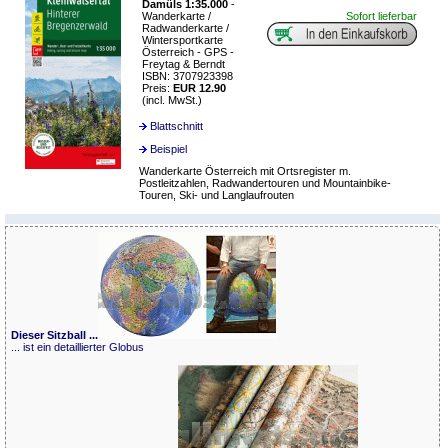
Damüls 1:35.000
-
Wanderkarte /
Sofort lieferbar
Radwanderkarte /
Wintersportkarte
Österreich - GPS -
Freytag & Berndt
ISBN: 3707923398
Preis:
EUR 12.90
(incl. MwSt.)
Blattschnitt
Beispiel
Wanderkarte Österreich mit Ortsregister m.
Postleitzahlen, Radwandertouren und Mountainbike-
Touren, Ski- und Langlaufrouten
Dieser Sitzball ...
... ist ein detaillierter Globus