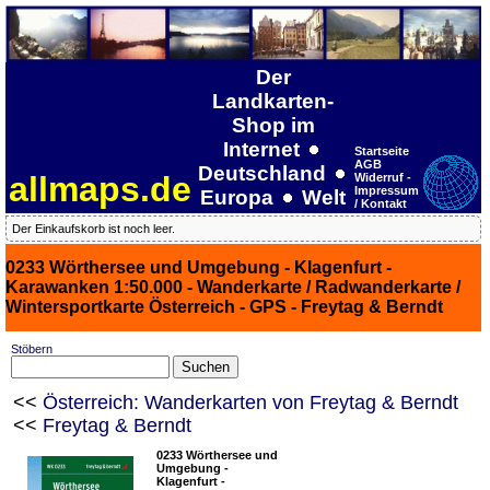
Der
Landkarten-
Shop im
Internet
Startseite
AGB
Deutschland
allmaps.de
Widerruf -
Impressum
Europa
Welt
/ Kontakt
Der Einkaufskorb ist noch leer.
0233 Wörthersee und Umgebung - Klagenfurt -
Karawanken 1:50.000 - Wanderkarte / Radwanderkarte /
Wintersportkarte Österreich - GPS - Freytag & Berndt
Stöbern
<<
Österreich: Wanderkarten von Freytag & Berndt
<<
Freytag & Berndt
0233 Wörthersee und
Umgebung -
Klagenfurt -