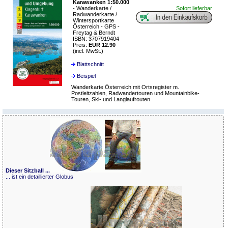
Karawanken 1:50.000
- Wanderkarte /
Sofort lieferbar
Radwanderkarte /
Wintersportkarte
Österreich - GPS -
Freytag & Berndt
ISBN: 3707919404
Preis:
EUR 12.90
(incl. MwSt.)
Blattschnitt
Beispiel
Wanderkarte Österreich mit Ortsregister m.
Postleitzahlen, Radwandertouren und Mountainbike-
Touren, Ski- und Langlaufrouten
Dieser Sitzball ...
... ist ein detaillierter Globus