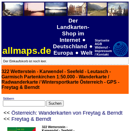
Der
Landkarten-
Shop im
Internet
Startseite
AGB
Deutschland
allmaps.de
Widerruf -
Impressum
Europa
Welt
/ Kontakt
Der Einkaufskorb ist noch leer.
322 Wetterstein - Karwendel - Seefeld - Leutasch -
Garmisch Partenkirchen 1:50.000 - Wanderkarte /
Radwanderkarte / Wintersportkarte Österreich - GPS -
Freytag & Berndt
Stöbern
<<
Österreich: Wanderkarten von Freytag & Berndt
<<
Freytag & Berndt
322 Wetterstein -
Karwendel - Seefeld -