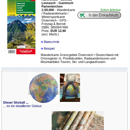
Leutasch - Garmisch
Partenkirchen
1:50.000
- Wanderkarte
Sofort lieferbar
/ Radwanderkarte /
Wintersportkarte
Österreich - GPS -
Freytag & Berndt
ISBN: 3850847489
Preis:
EUR 12.90
(incl. MwSt.)
Blattschnitt
Beispiel
Wanderkarte Grenzgebiet Österreich / Deutschland mit
Ortsregister m. Postleitzahlen, Radwandertouren und
Mountainbike-Touren, Ski- und Langlaufrouten.
Dieser Sitzball ...
... ist ein detaillierter Globus