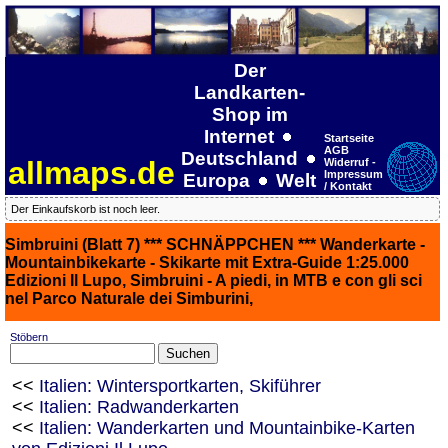
Der
Landkarten-
Shop im
Internet
Startseite
AGB
Deutschland
allmaps.de
Widerruf -
Impressum
Europa
Welt
/ Kontakt
Der Einkaufskorb ist noch leer.
Simbruini (Blatt 7) *** SCHNÄPPCHEN *** Wanderkarte -
Mountainbikekarte - Skikarte mit Extra-Guide 1:25.000
Edizioni Il Lupo, Simbruini - A piedi, in MTB e con gli sci
nel Parco Naturale dei Simburini,
Stöbern
<<
Italien: Wintersportkarten, Skiführer
<<
Italien: Radwanderkarten
<<
Italien: Wanderkarten und Mountainbike-Karten