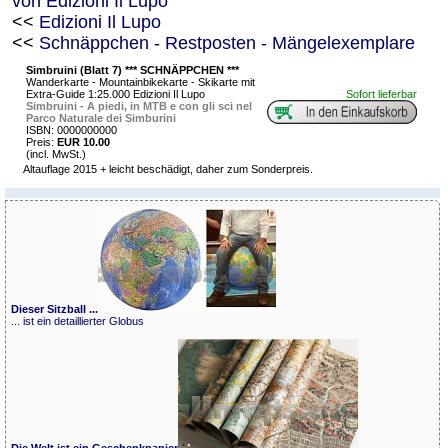
von Edizioni Il Lupo
<<
Edizioni Il Lupo
<<
Schnäppchen - Restposten - Mängelexemplare
Simbruini (Blatt 7) *** SCHNÄPPCHEN ***
Wanderkarte - Mountainbikekarte - Skikarte mit
Extra-Guide 1:25.000 Edizioni Il Lupo
Sofort lieferbar
Simbruini - A piedi, in MTB e con gli sci nel
Parco Naturale dei Simburini
ISBN: 0000000000
Preis:
EUR 10.00
(incl. MwSt.)
Altauflage 2015 + leicht beschädigt, daher zum Sonderpreis.
Dieser Sitzball ...
... ist ein detaillierter Globus
Die Welt ist ein Geschenkpapier