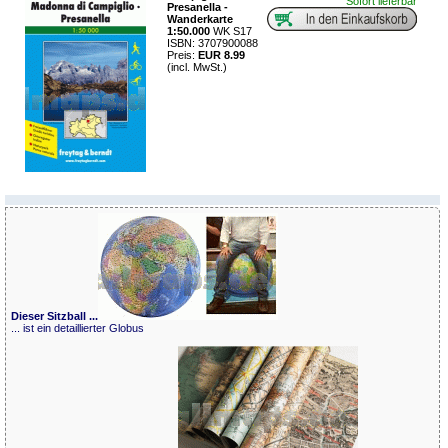
Sofort lieferbar
Presanella -
Wanderkarte
1:50.000
WK S17
ISBN: 3707900088
Preis:
EUR 8.99
(incl. MwSt.)
Dieser Sitzball ...
... ist ein detaillierter Globus