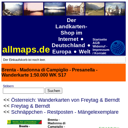
Der
Landkarten-
Shop im
Internet
Startseite
AGB
Deutschland
allmaps.de
Widerruf -
Impressum
Europa
Welt
/ Kontakt
Der Einkaufskorb ist noch leer.
Brenta - Madonna di Campiglio - Presanella -
Wanderkarte 1:50.000 WK S17
Stöbern
<<
Österreich: Wanderkarten von Freytag & Berndt
<<
Freytag & Berndt
<<
Schnäppchen - Restposten - Mängelexemplare
Brenta -
Madonna di
Campiglio -