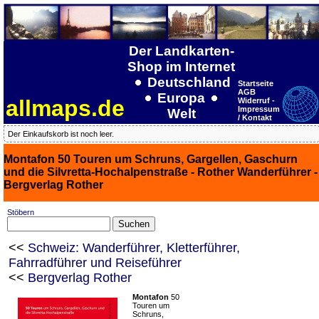
Der Landkarten-
Shop im Internet
Deutschland
Startseite
AGB
Europa
allmaps.de
Widerruf -
Impressum
Welt
/ Kontakt
Der Einkaufskorb ist noch leer.
Montafon 50 Touren um Schruns, Gargellen, Gaschurn
und die Silvretta-Hochalpenstraße - Rother Wanderführer -
Bergverlag Rother
Stöbern
<<
Schweiz: Wanderführer, Kletterführer,
Fahrradführer und Reiseführer
<<
Bergverlag Rother
Montafon
50
Touren um
Schruns,