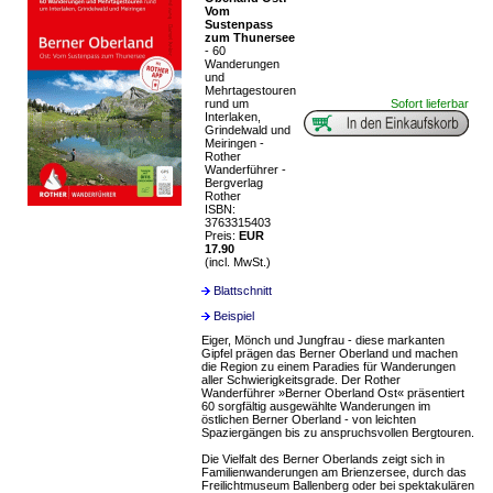
Vom
Sustenpass
zum Thunersee
- 60
Wanderungen
und
Mehrtagestouren
rund um
Sofort lieferbar
Interlaken,
Grindelwald und
Meiringen -
Rother
Wanderführer -
Bergverlag
Rother
ISBN:
3763315403
Preis:
EUR
17.90
(incl. MwSt.)
Blattschnitt
Beispiel
Eiger, Mönch und Jungfrau - diese markanten
Gipfel prägen das Berner Oberland und machen
die Region zu einem Paradies für Wanderungen
aller Schwierigkeitsgrade. Der Rother
Wanderführer »Berner Oberland Ost« präsentiert
60 sorgfältig ausgewählte Wanderungen im
östlichen Berner Oberland - von leichten
Spaziergängen bis zu anspruchsvollen Bergtouren.
Die Vielfalt des Berner Oberlands zeigt sich in
Familienwanderungen am Brienzersee, durch das
Freilichtmuseum Ballenberg oder bei spektakulären