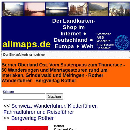
Der Landkarten-
Shop im
Internet
Startseite
AGB
Deutschland
allmaps.de
Widerruf -
Impressum
Europa
Welt
/ Kontakt
Der Einkaufskorb ist noch leer.
Berner Oberland Ost: Vom Sustenpass zum Thunersee -
60 Wanderungen und Mehrtagestouren rund um
Interlaken, Grindelwald und Meiringen - Rother
Wanderführer - Bergverlag Rother
Stöbern
<<
Schweiz: Wanderführer, Kletterführer,
Fahrradführer und Reiseführer
<<
Bergverlag Rother
Berner
Oberland Ost: