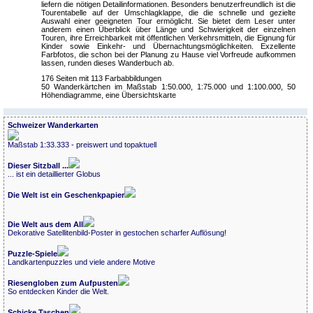
liefern die nötigen Detailinformationen. Besonders benutzerfreundlich ist die
Tourentabelle auf der Umschlagklappe, die die schnelle und gezielte
Auswahl einer geeigneten Tour ermöglicht. Sie bietet dem Leser unter
anderem einen Überblick über Länge und Schwierigkeit der einzelnen
Touren, ihre Erreichbarkeit mit öffentlichen Verkehrsmitteln, die Eignung für
Kinder sowie Einkehr- und Übernachtungsmöglichkeiten. Exzellente
Farbfotos, die schon bei der Planung zu Hause viel Vorfreude aufkommen
lassen, runden dieses Wanderbuch ab.
176 Seiten mit 113 Farbabbildungen
50 Wanderkärtchen im Maßstab 1:50.000, 1:75.000 und 1:100.000, 50
Höhendiagramme, eine Übersichtskarte
Schweizer Wanderkarten
Maßstab 1:33.333 - preiswert und topaktuell
Dieser Sitzball ...
... ist ein detaillierter Globus
Die Welt ist ein Geschenkpapier
Die Welt aus dem All
Dekorative Satellitenbild-Poster in gestochen scharfer Auflösung!
Puzzle-Spiele
Landkartenpuzzles und viele andere Motive
Riesengloben zum Aufpusten
So entdecken Kinder die Welt.
Schicke Taschen