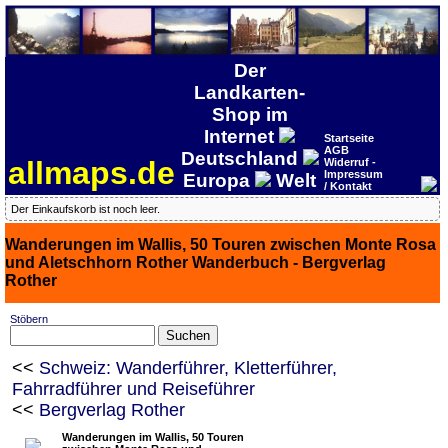
Der
Landkarten-
Shop im
Internet
Startseite
AGB
Deutschland
allmaps.de
Widerruf -
Impressum
Europa
Welt
/ Kontakt
Der Einkaufskorb ist noch leer.
Wanderungen im Wallis, 50 Touren zwischen Monte Rosa
und Aletschhorn Rother Wanderbuch - Bergverlag
Rother
Stöbern
<<
Schweiz: Wanderführer, Kletterführer,
Fahrradführer und Reiseführer
<<
Bergverlag Rother
Wanderungen im Wallis, 50 Touren