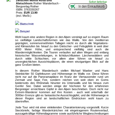
zwischen Monte Rosa und
Sofort lieferbar
Aletschhorn
Rother Wanderbuch -
Bergverlag Rother
ISBN: 3763330267
Preis:
EUR 13.90
(incl. MwSt.)
Blattschnitt
Beispiel
Wohl kaum eine andere Region in den Alpen vereinigt auf so engem Raum
so vielfältige Landschaftsformen wie das Wallis. Von den mediterran
geprägten, sonnenverwöhnten Tallagen reicht es durch alle Vegetations-
und Klimastufen bis hinauf zu den Gletscher- und Felsgipfeln in weit über
4000 Meter Höhe, und entsprechend vielfältig sind auch die
Wandermöglichkeiten. Die Touren verlaufen auf alten Wegen und entlang
historischer Wasserleitungen, in lichtdurchfluteten Lärchenwäldern und
durch wilde Schluchten, vor allem aber führen sie hinauf zu
unvergleichlichen Aussichtsplätzen, die einen einzigartigen Blick auf die
ganz Großen bieten.
In diesem Rother Wanderbuch stellen Michael Waeber und Hans
Steinbichler 50 Gipfeltouren und Höhenwege im Wallis vor. Diese führen
nicht nur auf die Panoramaplätze im Kranz der Viertausender rund um
Zermatt und Saas Fee, sondern reichen von weit oben im Goms
beiderseits des Rhônetals hinunter ins Unterwallis und bis hinaus zum
Genfer See. Dabei werden einige der höchsten für den erfahrenen
Bergsteiger erreichbare Gipfel in den Alpen beschrieben. Doch nicht nur
Extrem-Wanderer kommen auf ihre Kosten - auch weit unterhalb der
3000er-Grenze gibt es fantastische Aussichtsgipfel, und die Höhenwege in
dieser Region sind an landschaftlichen Eindrücken wohl kaum zu
übertreffen.
Jede Tour wird mit einer einleitenden Charakterisierung vorgestellt. Kurze
Steckbriefe, farbige Wanderkärtchen mit eingetragenem Routenverlauf,
aussagekräftige Höhendiagramme sowie ausführliche Wegbeschreibungen